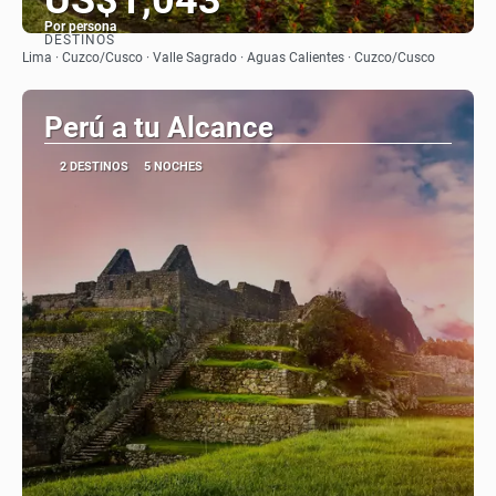
Por persona
DESTINOS
Ver
Lima · Cuzco/Cusco · Valle Sagrado · Aguas Calientes · Cuzco/Cusco
Perú a tu Alcance
2 DESTINOS
5 NOCHES