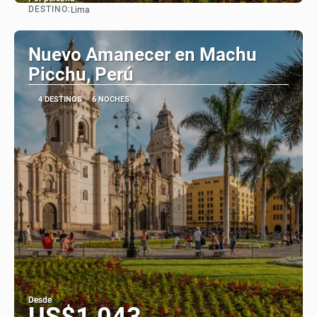
DESTINO:
Lima
Ver
Nuevo Amanecer en Machu
Picchu, Perú
4 DESTINOS
6 NOCHES
Desde
US$1,043