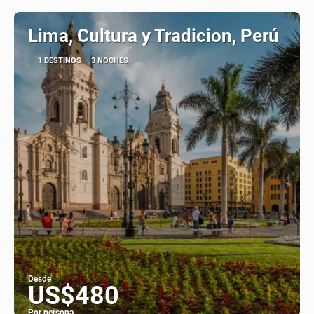
Lima, Cultura y Tradicion, Perú
1 DESTINOS
3 NOCHES
Desde
US$480
Por persona