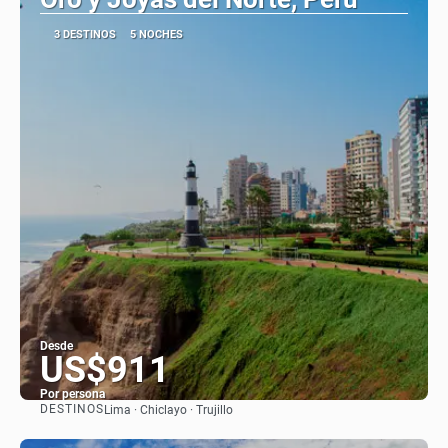
3 DESTINOS
5 NOCHES
Desde
US$911
Por persona
DESTINOS
Lima · Chiclayo · Trujillo
Ver