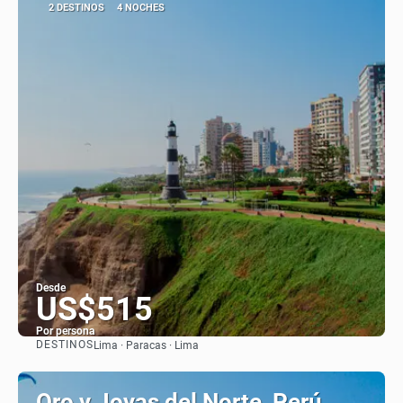
2 DESTINOS
4 NOCHES
Desde
US$515
Por persona
DESTINOS
Lima · Paracas · Lima
Ver
Oro y Joyas del Norte, Perú