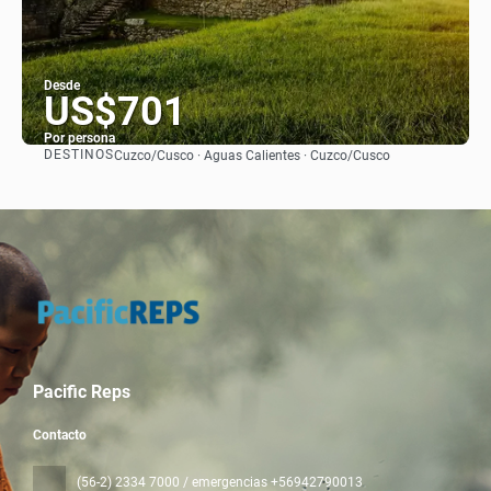
Desde
US$701
Por persona
DESTINOS
Cuzco/Cusco · Aguas Calientes · Cuzco/Cusco
Ver
Pacific Reps
Contacto
(56-2) 2334 7000 / emergencias +56942790013