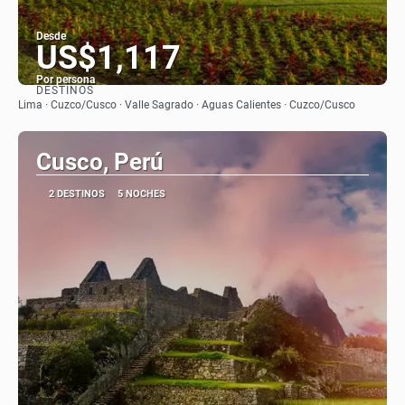
Desde
US$1,117
Por persona
DESTINOS
Ver
Lima · Cuzco/Cusco · Valle Sagrado · Aguas Calientes · Cuzco/Cusco
Cusco, Perú
2 DESTINOS
5 NOCHES