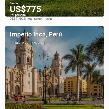
Desde
US$775
Por persona
DESTINOS
Lima · Cuzco/Cusco
Ver
Imperio Inca, Perú
4 DESTINOS
7 NOCHES