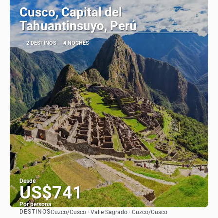
Cusco, Capital del
Tahuantinsuyo, Perú
2 DESTINOS
4 NOCHES
Desde
US$741
Por persona
DESTINOS
Cuzco/Cusco · Valle Sagrado · Cuzco/Cusco
Ver