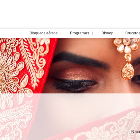
Bloqueos aéreos
Programas
Disney
Crucero
los y Trenes
Trip Planner
AI Trips
Actividades
Naci