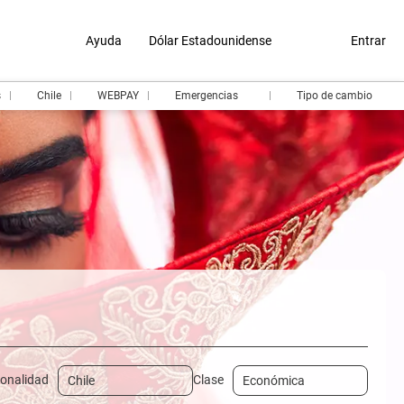
Ayuda
Dólar Estadounidense
Entrar
s
Chile
WEBPAY
Emergencias
Tipo de cambio
Traslados
Paquetes
Deporte y Eventos
onalidad
Clase