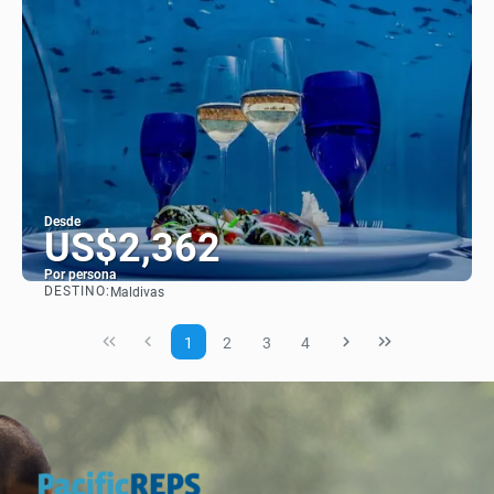
Desde
US$2,362
Por persona
DESTINO:
Maldivas
Ver
1
2
3
4