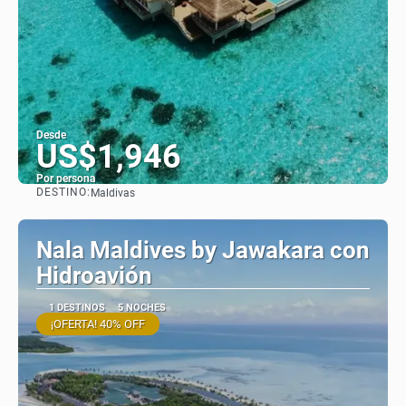
Desde
US$1,946
Por persona
DESTINO:
Maldivas
Ver
Nala Maldives by Jawakara con
Hidroavión
1 DESTINOS
5 NOCHES
¡OFERTA! 40% OFF