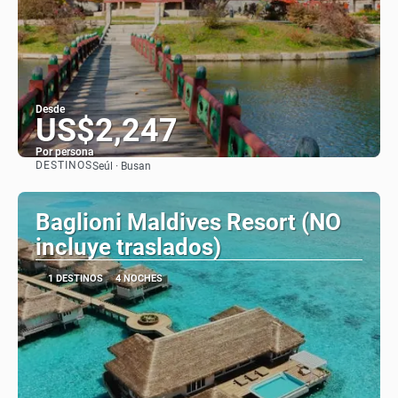
Desde
US$2,247
Por persona
DESTINOS
Seúl · Busan
Ver
Baglioni Maldives Resort (NO
incluye traslados)
1 DESTINOS
4 NOCHES