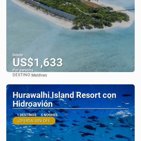
Desde
US$1,633
Por persona
DESTINO:
Maldivas
Ver
Hurawalhi Island Resort con
Hidroavión
1 DESTINOS
5 NOCHES
¡OFERTA! 30% OFF