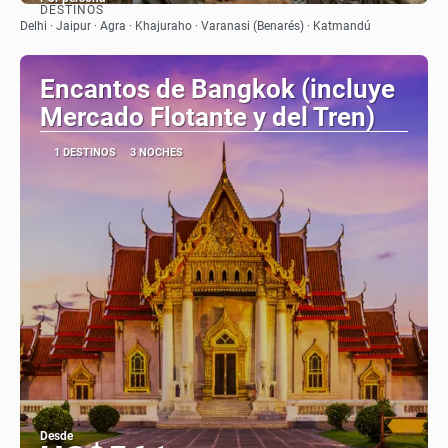
DESTINOS
Ver
Delhi · Jaipur · Agra · Khajuraho · Varanasi (Benarés) · Katmandú
Encantos de Bangkok (incluye
Mercado Flotante y del Tren)
1 DESTINOS
3 NOCHES
Desde