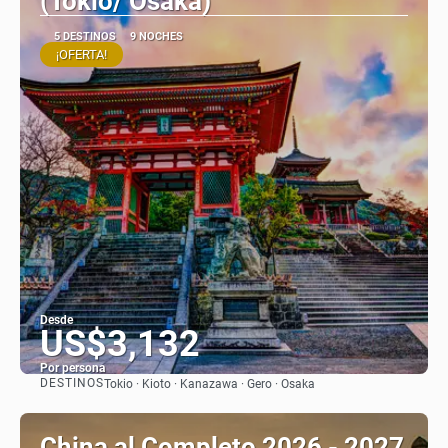
(Tokio/ Osaka)
5 DESTINOS
9 NOCHES
¡OFERTA!
Desde
US$3,132
Por persona
DESTINOS
Tokio · Kioto · Kanazawa · Gero · Osaka
Ver
China al Completo 2026 - 2027