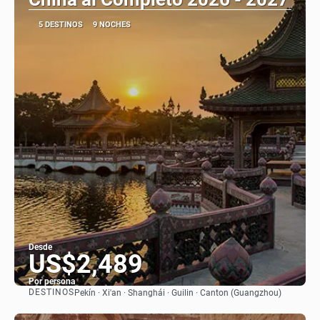
5 DESTINOS
9 NOCHES
Desde
US$2,489
Por persona
DESTINOS
Pekín · Xi'an · Shanghái · Guilin · Canton (Guangzhou)
Ver