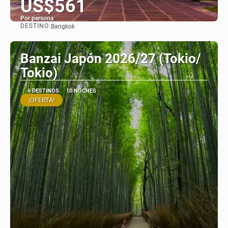
US$561
Por persona
DESTINO:
Bangkok
Ver
Banzai Japón 2026/27 (Tokio/
Tokio)
6 DESTINOS
10 NOCHES
¡OFERTA!