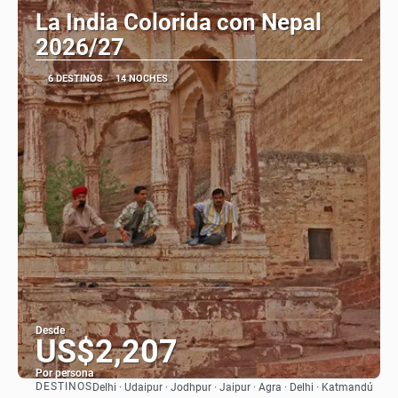
La India Colorida con Nepal
2026/27
6 DESTINOS
14 NOCHES
Desde
US$2,207
Por persona
DESTINOS
Delhi · Udaipur · Jodhpur · Jaipur · Agra · Delhi · Katmandú
Ver