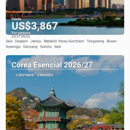
Desde
US$3,867
Por persona
DESTINOS
Ver
Seúl · Daejeon · Jeonju · Rebelión Yeosu-Suncheon · Tongyeong · Busan ·
Gyeongju · Danyang · Sokcho · Seúl
Corea Esencial 2026/27
2 DESTINOS
6 NOCHES