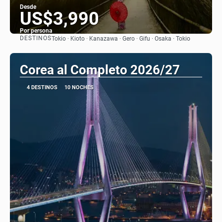
Desde
US$3,990
Por persona
DESTINOS
Tokio · Kioto · Kanazawa · Gero · Gifu · Osaka · Tokio
Ver
Corea al Completo 2026/27
4 DESTINOS
10 NOCHES