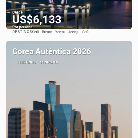
Desde
US$6,133
Por persona
DESTINOS
Seúl · Busan · Yeosu · Jeonju · Seúl
Ver
Corea Auténtica 2026
9 DESTINOS
11 NOCHES