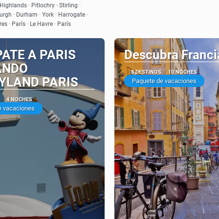
Highlands · Pitlochry · Stirling ·
rgh · Durham · York · Harrogate ·
s · París · Le Havre · París
ATE A PARIS
Descubra Franci
ANDO
8 DESTINOS
10 NOCHES
YLAND PARIS
Paquete de vacaciones
4 NOCHES
e vacaciones