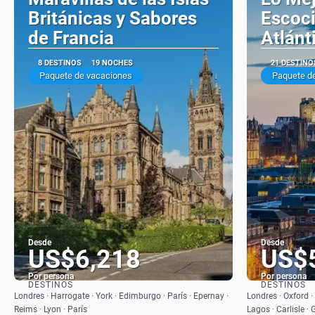
Británicas y Sabores
Escoci
de Francia
Atlánt
8 DESTINOS
19 NOCHES
21 DESTINO
Paquete de vacaciones
Paquete d
Desde
Desde
US$6,218
US$
Por persona
Por persona
DESTINOS
DESTINOS
Ver
Londres · Harrogate · York · Edimburgo · París · Epernay ·
Londres · Oxford · 
Reims · Lyon · París
Lagos · Carlisle · 