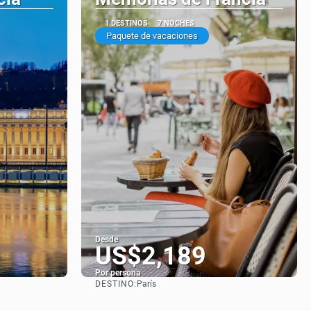
1 DESTINOS
7 NOCHES
Paquete de vacaciones
Desde
US$2,189
Por persona
DESTINO:
París
Ver