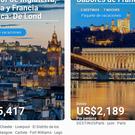
a y Francia
2 DESTINOS
7 NOCHES
ica: De Lond
Paquete de vacaciones
S
16 NOCHES
e vacaciones
Desde
5,417
US$2,189
Por persona
DESTINOS
París · Lyon · París
Ver
Ver
Chester · Liverpool · El Distrito de los
Glasgow · Carlisle · Fort Williams · Lago