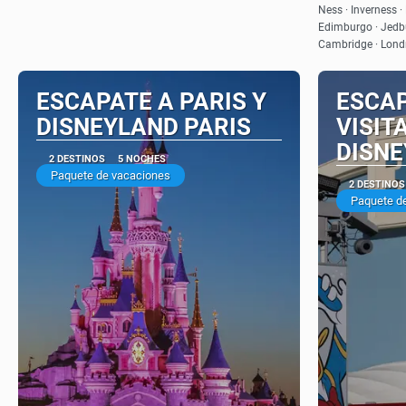
Ness · Inverness · 
Edimburgo · Jedbu
Cambridge · Londre
ESCAPATE A PARIS Y
ESCAP
DISNEYLAND PARIS
VISIT
DISNE
2 DESTINOS
5 NOCHES
Paquete de vacaciones
2 DESTINOS
Paquete d