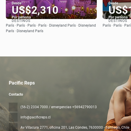
Desde
Desde
US$2,310
US$
Por persona
Por persona
DESTINOS
DESTINOS
Ver
París · París · París · París · Disneyland París · Disneyland
París · París · Par
París · Disneyland París
Pacific Reps
Contacto
(56-2) 2334 7000 / emergencias +56942790013
info@pacificreps.cl
Av Vitacura 2771, oficina 201, Las Condes
, 7630000 - Santiago, Chile