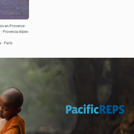
 Aix-en-Provence ·
 · Provenza-Alpes-
 · París