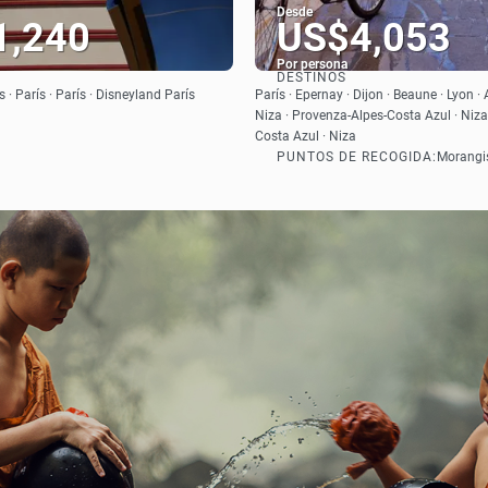
Desde
1,240
US$4,053
Por persona
DESTINOS
Ver
Ver
ís · París · París · Disneyland París
París · Epernay · Dijon · Beaune · Lyon ·
Niza · Provenza-Alpes-Costa Azul · Niza
Costa Azul · Niza
PUNTOS DE RECOGIDA:
Morangis