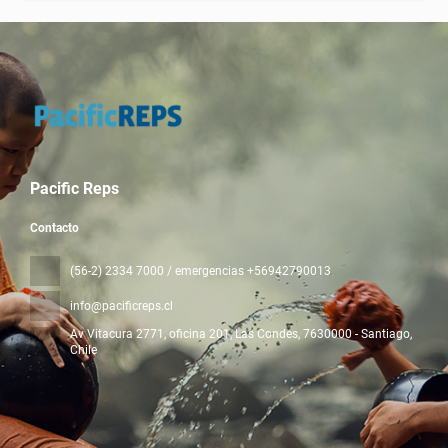
Pacific Reps
Contacto
(56-2) 2334 7000 / emergencias +56942790013
info@pacificreps.cl
Av Vitacura 2771, oficina 201, Las Condes
, 7630000 - Santiago,
Chile