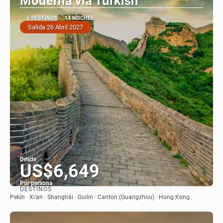
Moderna vía Turkish
6 DESTINOS
14 NOCHES
Salida 26 Abril 2027
Desde
US$6,649
Por persona
DESTINOS
Ver
Pekín · Xi'an · Shanghái · Guilin · Canton (Guangzhou) · Hong Kong