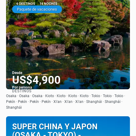
6 DESTINOS
14 NOCHES
Paquete de vacaciones
Desde
US$4,900
Por persona
DESTINOS
Ver
Osaka · Osaka · Osaka · Kioto · Kioto · Kioto · Kioto · Tokio · Tokio · Tokio ·
Pekín · Pekín · Pekín · Pekín · Xi'an · Xi'an · Xi'an · Shanghái · Shanghái ·
Shanghái
SUPER CHINA Y JAPON
(OSAKA - TOKYO) -