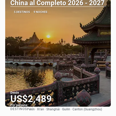
China al Completo 2026 - 2027
5 DESTINOS
9 NOCHES
Desde
US$2,489
Por persona
DESTINOS
Pekín · Xi'an · Shanghái · Guilin · Canton (Guangzhou)
Ver