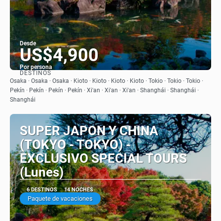
Desde
US$4,900
Por persona
DESTINOS
Ver
Osaka · Osaka · Osaka · Kioto · Kioto · Kioto · Kioto · Tokio · Tokio · Tokio ·
Pekín · Pekín · Pekín · Pekín · Xi'an · Xi'an · Xi'an · Shanghái · Shanghái ·
Shanghái
SUPER JAPON Y CHINA
(TOKYO - TOKYO) -
EXCLUSIVO SPECIAL TOURS
(Lunes)
6 DESTINOS
14 NOCHES
Paquete de vacaciones