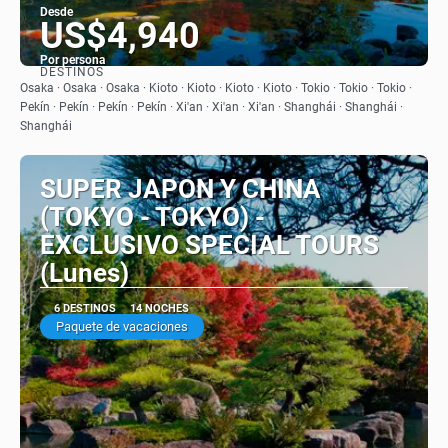
Desde
US$4,940
Por persona
DESTINOS
Ver
Osaka · Osaka · Osaka · Kioto · Kioto · Kioto · Kioto · Tokio · Tokio · Tokio ·
Pekín · Pekín · Pekín · Pekín · Xi'an · Xi'an · Xi'an · Shanghái · Shanghái ·
Shanghái
SUPER JAPON Y CHINA
(TOKYO - TOKYO) -
EXCLUSIVO SPECIAL TOURS
(Lunes)
6 DESTINOS
14 NOCHES
Paquete de vacaciones