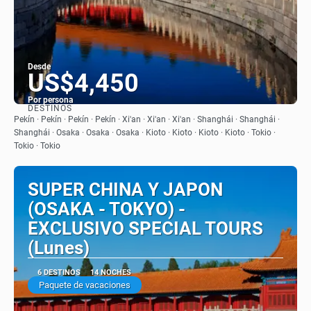
Desde
US$4,450
Por persona
DESTINOS
Ver
Pekín · Pekín · Pekín · Pekín · Xi'an · Xi'an · Xi'an · Shanghái · Shanghái ·
Shanghái · Osaka · Osaka · Osaka · Kioto · Kioto · Kioto · Kioto · Tokio ·
Tokio · Tokio
SUPER CHINA Y JAPON
(OSAKA - TOKYO) -
EXCLUSIVO SPECIAL TOURS
(Lunes)
6 DESTINOS
14 NOCHES
Paquete de vacaciones