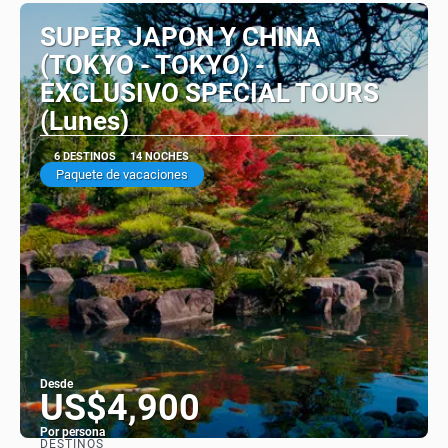
SUPER JAPON Y CHINA
(TOKYO - TOKYO) -
EXCLUSIVO SPECIAL TOURS
(Lunes)
6 DESTINOS
14 NOCHES
Paquete de vacaciones
Desde
US$4,900
Por persona
DESTINOS