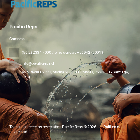
Pacific Reps
Contacto
(56-2) 2334 7000 / emergencias +56942790013
info@pacificreps.cl
Av Vitacura 2771, oficina 201, Las Condes
, 7630000 - Santiago,
Chile
Todos los derechos reservados Pacific Reps © 2026
Política de
privacidad