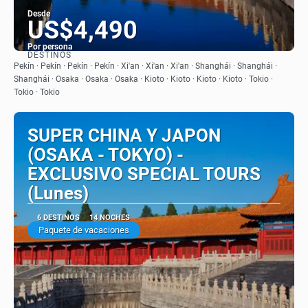
Desde
US$4,490
Por persona
DESTINOS
Ver
Pekín · Pekín · Pekín · Pekín · Xi'an · Xi'an · Xi'an · Shanghái · Shanghái ·
Shanghái · Osaka · Osaka · Osaka · Kioto · Kioto · Kioto · Kioto · Tokio ·
Tokio · Tokio
SUPER CHINA Y JAPON
(OSAKA - TOKYO) -
EXCLUSIVO SPECIAL TOURS
(Lunes)
6 DESTINOS
14 NOCHES
Paquete de vacaciones