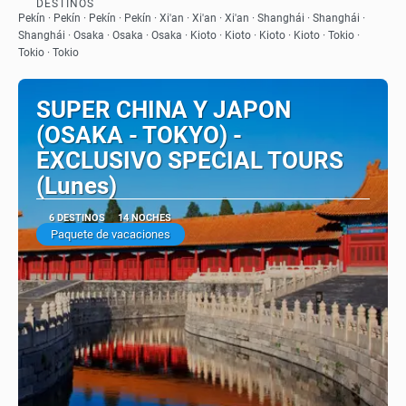
DESTINOS
Ver
Pekín · Pekín · Pekín · Pekín · Xi'an · Xi'an · Xi'an · Shanghái · Shanghái ·
Shanghái · Osaka · Osaka · Osaka · Kioto · Kioto · Kioto · Kioto · Tokio ·
Tokio · Tokio
SUPER CHINA Y JAPON
(OSAKA - TOKYO) -
EXCLUSIVO SPECIAL TOURS
(Lunes)
6 DESTINOS
14 NOCHES
Paquete de vacaciones