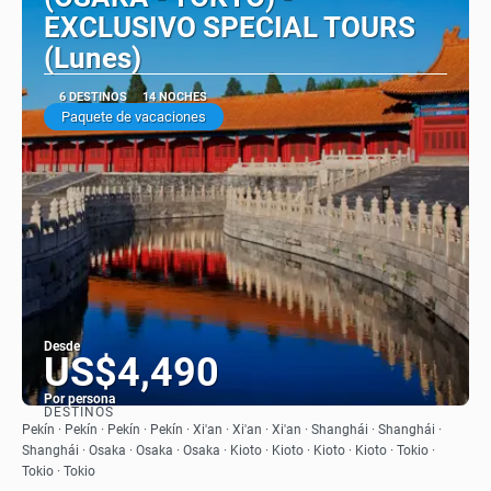
EXCLUSIVO SPECIAL TOURS
(Lunes)
6 DESTINOS
14 NOCHES
Paquete de vacaciones
Desde
US$4,490
Por persona
DESTINOS
Ver
Pekín · Pekín · Pekín · Pekín · Xi'an · Xi'an · Xi'an · Shanghái · Shanghái ·
Shanghái · Osaka · Osaka · Osaka · Kioto · Kioto · Kioto · Kioto · Tokio ·
Tokio · Tokio