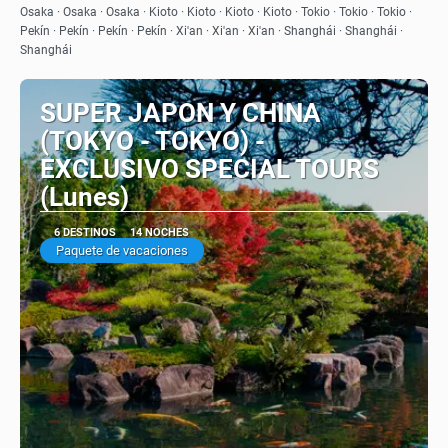
Ver
Osaka · Osaka · Osaka · Kioto · Kioto · Kioto · Kioto · Tokio · Tokio · Tokio ·
Pekín · Pekín · Pekín · Pekín · Xi'an · Xi'an · Xi'an · Shanghái · Shanghái ·
Shanghái
SUPER JAPON Y CHINA
(TOKYO - TOKYO) -
EXCLUSIVO SPECIAL TOURS
(Lunes)
6 DESTINOS
14 NOCHES
Paquete de vacaciones