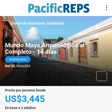
Ciudad de Guatemala, Guatemala
Mundo Maya Arqueológico al
Completo - 14 días
Multidestino
Ref ID:
9966909
precio por persona Desde
US$3,445
En base a 2 adultos