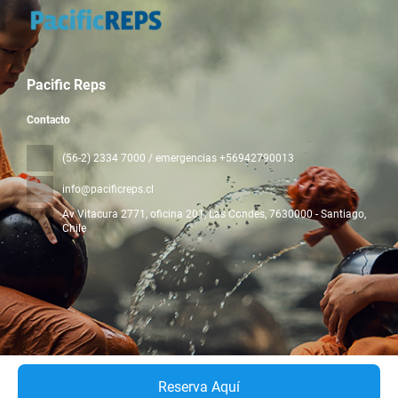
Pacific Reps
Contacto
(56-2) 2334 7000 / emergencias +56942790013
info@pacificreps.cl
Av Vitacura 2771, oficina 201, Las Condes
, 7630000 - Santiago,
Chile
Todos los derechos reservados Pacific Reps © 2026
Política de
privacidad
Reserva Aquí