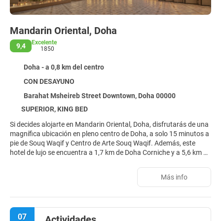
Mandarin Oriental, Doha
Excelente
9,4
1850
Doha - a 0,8 km del centro
CON DESAYUNO
Barahat Msheireb Street Downtown, Doha 00000
SUPERIOR, KING BED
Si decides alojarte en Mandarin Oriental, Doha, disfrutarás de una
magnífica ubicación en pleno centro de Doha, a solo 15 minutos a
pie de Souq Waqif y Centro de Arte Souq Waqif. Además, este
hotel de lujo se encuentra a 1,7 km de Doha Corniche y a 5,6 km de
Centro comercial City Centre.
Más info
Relájate en el spa completo, que ofrece masajes, tratamientos
corporales y tratamientos faciales. La diversión está asegurada
en este alojamiento, que ofrece 2 piscinas al aire libre y 2
cubiertas, además de un centro de bienestar abierto las 24 horas.
07
Actividades
Encontrarás además conexión a Internet wifi gratis, servicios de