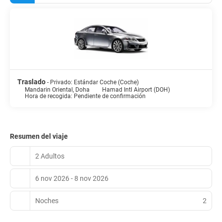
metros cuadrados de espacio con zona para conferencias y 9
salas de reuniones. Pagando un pequeño suplemento podrás
aprovechar prestaciones como servicio de transporte al
aeropuerto (ida y vuelta) disponible 24 horas y aparcamiento con
asistencia gratuito.
Traslado
- Privado: Estándar Coche (Coche)
Mandarin Oriental, Doha
Hamad Intl Airport (DOH)
Hora de recogida: Pendiente de confirmación
Resumen del viaje
2 Adultos
6 nov 2026 - 8 nov 2026
Noches
2