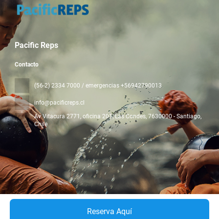
Pacific Reps
Contacto
(56-2) 2334 7000 / emergencias +56942790013
info@pacificreps.cl
Av Vitacura 2771, oficina 201, Las Condes
, 7630000 - Santiago,
Chile
Todos los derechos reservados Pacific Reps © 2026
Política de
privacidad
Reserva Aquí