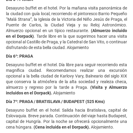
Desayuno buffet en el hotel. Por la mañana visita panorámica de
la ciudad con guía local, recorriendo el pintoresco Barrio Pequeño
“Malá Strana”, la Iglesia de la Victoria del Niño Jesús de Praga, el
Puente de Carlos, la Ciudad Vieja y su Reloj Astronómico.
Almuerzo opcional en un típico restaurante.
(Almuerzo incluido
en el Dorpack)
. Tarde libre en la que sugerimos hacer una visita
opcional al Castillo de Praga, y la Catedral de San Vito, o continuar
disfrutando de esta bella ciudad. Alojamiento
Día 6º: PRAGA
Desayuno buffet en el hotel. Día libre para seguir recorriendo esta
magnífica ciudad. Recomendamos realizar una excursión
opcional a la bella ciudad de Karlovy Vary, Balneario del siglo XIX
que conserva la atmósfera de la alta sociedad y realeza checa,
almuerzo y regreso por la tarde a Praga.
(Visita y Almuerzo
incluidos en el Dorpack).
Alojamiento
Día 7º: PRAGA / BRATISLAVA / BUDAPEST (525 Kms)
Desayuno buffet en el hotel. Salida hacia Bratislava, capital de
Eslovaquia. Breve parada. Continuación del viaje hasta Budapest,
capital de Hungría. Por la noche se ofrecerá opcionalmente una
cena húngara.
(Cena incluida en el Dorpack).
Alojamiento.