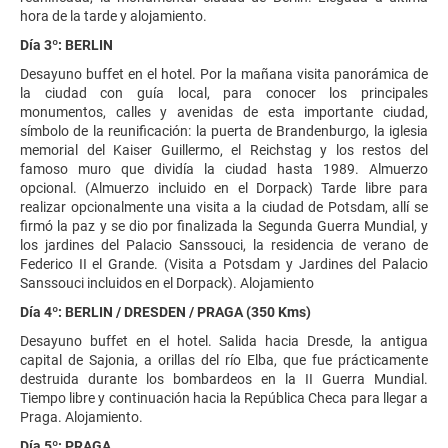
hora de la tarde y alojamiento.
Día 3º: BERLIN
Desayuno buffet en el hotel. Por la mañana visita panorámica de
la ciudad con guía local, para conocer los principales
monumentos, calles y avenidas de esta importante ciudad,
símbolo de la reunificación: la puerta de Brandenburgo, la iglesia
memorial del Kaiser Guillermo, el Reichstag y los restos del
famoso muro que dividía la ciudad hasta 1989. Almuerzo
opcional. (Almuerzo incluido en el Dorpack) Tarde libre para
realizar opcionalmente una visita a la ciudad de Potsdam, allí se
firmó la paz y se dio por finalizada la Segunda Guerra Mundial, y
los jardines del Palacio Sanssouci, la residencia de verano de
Federico II el Grande. (Visita a Potsdam y Jardines del Palacio
Sanssouci incluidos en el Dorpack). Alojamiento
Día 4º: BERLIN / DRESDEN / PRAGA (350 Kms)
Desayuno buffet en el hotel. Salida hacia Dresde, la antigua
capital de Sajonia, a orillas del río Elba, que fue prácticamente
destruida durante los bombardeos en la II Guerra Mundial.
Tiempo libre y continuación hacia la República Checa para llegar a
Praga. Alojamiento.
Día 5º: PRAGA