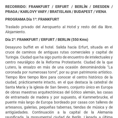
RECORRIDO: FRANKFURT / ERFURT / BERLÍN / DRESDEN /
PRAGA / KARLOVY VARY / BRATISLAVA / BUDAPEST / VIENA
PROGRAMA Día 1º: FRANKFURT
Traslado privado del Aeropuerto al Hotel y resto del día libre.
Alojamiento.
Día 2º: FRANKFURT / ERFURT / BERLIN (550 Kms)
Desayuno buffet en el hotel. Salida hacia Erfurt, situada en el
cruce de caminos de antiguas rutas comerciales y capital de
Turingia. Ciudad que ha sigo punto de encuentro de intelectuales y
centro neurálgico de la Reforma Protestante. Ciudad de la que
Lutero, la ensalzo en más de una ocasión denominándola “La
coronada por numerosas torre”, por su gran patrimonio artístico.
Tiempo libre tiempo libre para conocer el centro histórico de la
ciudad, prácticamente intacto, en el que destaca la catedral de
Santa María y la iglesia de San Severo, conjunto único en Europa
de obras maestras arquitectónicas del Gótico alemán, las casas
de entramado de madera y por supuesto, el Kammerbrucke, el
puente más largo de Europa bordeado por casas con talleres de
artesanos, galerías, pequeñas tabernas, tiendas de música y de
antigüedades. Continuación a la capital de la Alemania
reunificada, la monumental ciudad de Berlín. Llegada a última