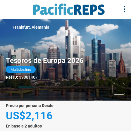
Frankfurt, Alemania
Tesoros de Europa 2026
Multidestino
Ref ID:
39081407
precio por persona Desde
US$2,116
En base a 2 adultos