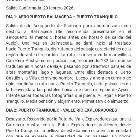
Salida Confirmada: 20 febrero 2026
DIA 1: AEROPUERTO BALMACEDA – PUERTO TRANQUILO
Salida desde Aeropuerto de Santiago para abordar vuelo con
destino a Balmaceda (Se recomienda presentarse en el
aeropuerto al menos 3 horas antes del horario de salida del
vuelo). Una vez en Balmaceda, se dará inicio al traslado
hacia Puerto Tranquilo, disfrutando del paisaje característico de la
región durante el recorrido. La ruta les inserta en la maravillosa
Carretera Austral en su porción sur, recorriendo 182 km, que se
traducen en 4 horas de viaje, pasando por atractivos parajes de
altas montañas, lago y lagunas. Entre ellos destaca el Cerro
Castillo y la Villa del mismo nombre. Luego, y ahora en camino de
ripio, continúa la ruta hacia Puerto Tranquilo, cada paisaje les da
la bienvenida a las postales típicas de nuestra región de Aysén.
Intente sacar todas las fotografías que pueda. Al llegar a Puerto
Tranquilo. Media pensión y alojamiento. Primer servicio almuerzo
DIA 2: PUERTO TRANQUILO - VALLE RIO EXPLORADORES
Desayuno. Recorrido por la Ruta del Valle Exploradores que une la
Carretera Austral con la Bahía Exploradores partiendo desde
Puerto Tranquilo. La belleza de este camino está en la intensidad
con que se expresa la diversidad de los paisajes. En pocos