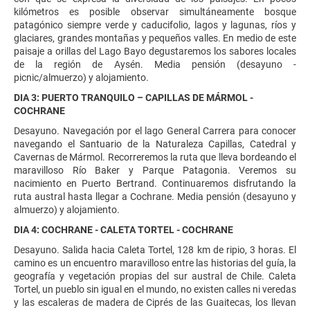
kilómetros es posible observar simultáneamente bosque
patagónico siempre verde y caducifolio, lagos y lagunas, ríos y
glaciares, grandes montañas y pequeños valles. En medio de este
paisaje a orillas del Lago Bayo degustaremos los sabores locales
de la región de Aysén. Media pensión (desayuno -
picnic/almuerzo) y alojamiento.
DIA 3: PUERTO TRANQUILO – CAPILLAS DE MÁRMOL -
COCHRANE
Desayuno. Navegación por el lago General Carrera para conocer
navegando el Santuario de la Naturaleza Capillas, Catedral y
Cavernas de Mármol. Recorreremos la ruta que lleva bordeando el
maravilloso Río Baker y Parque Patagonia. Veremos su
nacimiento en Puerto Bertrand. Continuaremos disfrutando la
ruta austral hasta llegar a Cochrane. Media pensión (desayuno y
almuerzo) y alojamiento.
DIA 4: COCHRANE - CALETA TORTEL - COCHRANE
Desayuno. Salida hacia Caleta Tortel, 128 km de ripio, 3 horas. El
camino es un encuentro maravilloso entre las historias del guía, la
geografía y vegetación propias del sur austral de Chile. Caleta
Tortel, un pueblo sin igual en el mundo, no existen calles ni veredas
y las escaleras de madera de Ciprés de las Guaitecas, los llevan