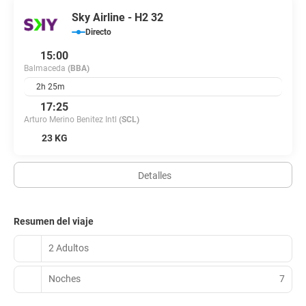
Sky Airline - H2 32
Directo
15:00
Balmaceda
(BBA)
2h 25m
17:25
Arturo Merino Benitez Intl
(SCL)
23 KG
Detalles
Resumen del viaje
2 Adultos
Noches
7