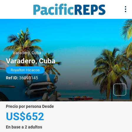
Varadero, Cuba
Varadero, Cuba
Royalton Hicacos
Ref ID:
36093145
precio por persona Desde
US$652
En base a 2 adultos