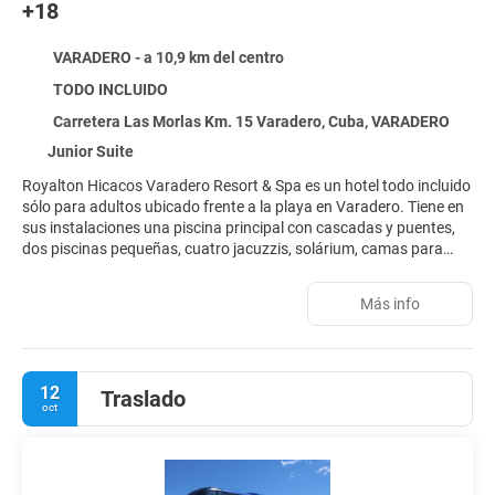
+18
VARADERO - a 10,9 km del centro
TODO INCLUIDO
Carretera Las Morlas Km. 15 Varadero, Cuba, VARADERO
Junior Suite
Royalton Hicacos Varadero Resort & Spa es un hotel todo incluido
sólo para adultos ubicado frente a la playa en Varadero. Tiene en
sus instalaciones una piscina principal con cascadas y puentes,
dos piscinas pequeñas, cuatro jacuzzis, solárium, camas para
tomar el sol y canchas deportivas para practicar tenis, squash,
basquetbol y voleibol de playa. Además cuenta con un sauna, un
Más info
teatro al aire libre, salón de juegos y provee equipo para practicar
deportes acuáticos como kayaks, veleros, snorkel, windsurf y
catamarán. Este hotel solo para adultos tiene un restaurante de
comida tipo bufet, tres restaurantes de comida a la carta, dos de
12
Traslado
snacks, seis bares distribuidos en diferentes áreas y un club
oct
nocturno. Adicionalmente dispone de salón de belleza y brinda
servicios de spa, de lavandería, alquiler de autos y mesa de tours,
con costo extra.