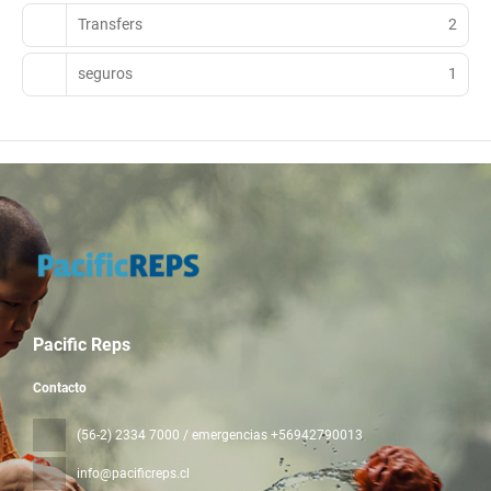
Transfers
2
seguros
1
Pacific Reps
Contacto
(56-2) 2334 7000 / emergencias +56942790013
info@pacificreps.cl