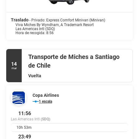
restaurantes. ¿Quieres despejarte? Relájate y disfruta con la
bebida que quieras en uno de los 4 bares con salón.
Traslado
Tendrás tintorería, un servicio de recepción las 24 horas y una
- Privado: Express Comfort Minivan (Minivan)
Viva Miches By Wyndham, A Trademark Resort
lavandería a tu disposición. Hay un aparcamiento sin asistencia
Las Americas Intl (SDQ)
gratuito disponible.
Hora de recogida: 8:56
Transporte de Miches a Santiago
14
de Chile
mar
Vuelta
Copa Airlines
1 escala
11:56
Las Americas Intl
(SDQ)
10h 53m
23:49