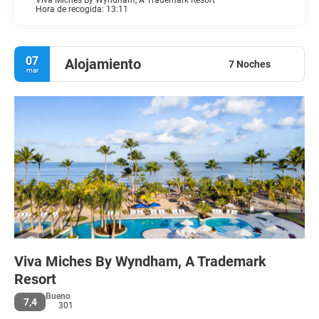
Viva Miches By Wyndham, A Trademark Resort
Hora de recogida: 13:11
07
Alojamiento
7 Noches
mar
Viva Miches By Wyndham, A Trademark
Resort
Bueno
7,4
301