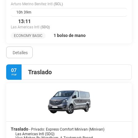
Arturo Merino Benitez Intl
(SCL)
10h 39m
13:11
Las Americas Intl
(SDQ)
1 bolso de mano
ECONOMY BASIC
Detalles
07
Traslado
mar
Traslado
- Privado: Express Comfort Minivan (Minivan)
Las Americas Intl (SDQ)