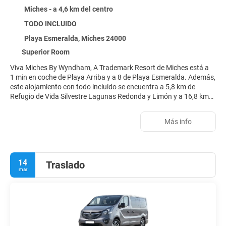
Miches - a 4,6 km del centro
TODO INCLUIDO
Playa Esmeralda, Miches 24000
Superior Room
Viva Miches By Wyndham, A Trademark Resort de Miches está a
1 min en coche de Playa Arriba y a 8 de Playa Esmeralda. Además,
este alojamiento con todo incluido se encuentra a 5,8 km de
Refugio de Vida Silvestre Lagunas Redonda y Limón y a 16,8 km
de Montaña Redonda.
Más info
Apreciarás las instalaciones de ocio, que incluyen una piscina al
aire libre, una bañera de hidromasaje y gimnasio.
Te sentirás como en tu propia casa en cualquiera de las 535
14
Traslado
habitaciones con decoraciones diferentes, equipadas con minibar
mar
y televisión de pantalla plana. Las habitaciones disponen de
balcón. Para los momentos de ocio, tienes una por cable. El
cuarto de baño está provisto de ducha y secadores de pelo.
Entre las múltiples opciones para comer algo en este alojamiento
se encuentran una cafetería y La Yuca Restaurant, uno de sus 5