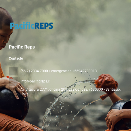
Pacific Reps
Contacto
(56-2) 2334 7000 / emergencias +56942790013
info@pacificreps.cl
Av Vitacura 2771, oficina 201, Las Condes
, 7630000 - Santiago,
Chile