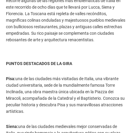
Recorre algunas de las regiones más emblemáticas de Italia en
este recorrido de ocho días que te llevará por Lucca, Siena y
Florencia. La Toscana está repleta de valles recónditos,
magníficas colinas onduladas y majestuosos pueblos medievales
con bulliciosos restaurantes, plazas y antiguas calles estrechas
empedradas. Su rico paisaje se complementa con ciudades
rebosantes de arte y arquitectura renacentistas.
PUNTOS DESTACADOS DE LA GIRA
Pisa:
una de las ciudades más visitadas de Italia, una vibrante
ciudad universitaria, sede de la mundialmente famosa Torre
Inclinada, una obra maestra única ubicada en la Piazza dei
Miracoli, acompañada de la Catedral y el Baptisterio. Conozca su
peculiar historia y descubra Pisa y sus maravillosas atracciones
artísticas.
Siena:
una de las ciudades medievales mejor conservadas de
Italia, que rinde homenaje a la arquitectura gótica con su plaza