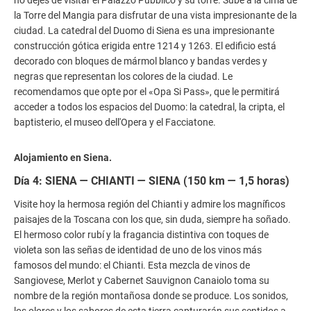
la Torre del Mangia para disfrutar de una vista impresionante de la
ciudad. La catedral del Duomo di Siena es una impresionante
construcción gótica erigida entre 1214 y 1263. El edificio está
decorado con bloques de mármol blanco y bandas verdes y
negras que representan los colores de la ciudad. Le
recomendamos que opte por el «Opa Si Pass», que le permitirá
acceder a todos los espacios del Duomo: la catedral, la cripta, el
baptisterio, el museo dell'Opera y el Facciatone.
Alojamiento en Siena.
Día 4: SIENA — CHIANTI — SIENA (150 km — 1,5 horas)
Visite hoy la hermosa región del Chianti y admire los magníficos
paisajes de la Toscana con los que, sin duda, siempre ha soñado.
El hermoso color rubí y la fragancia distintiva con toques de
violeta son las señas de identidad de uno de los vinos más
famosos del mundo: el Chianti. Esta mezcla de vinos de
Sangiovese, Merlot y Cabernet Sauvignon Canaiolo toma su
nombre de la región montañosa donde se produce. Los sonidos,
los olores y los sabores de esta tierra capturarán sus sentidos a