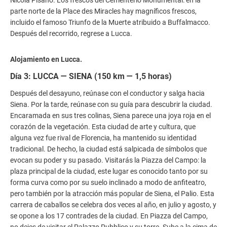
parte norte de la Place des Miracles hay magníficos frescos,
incluido el famoso Triunfo de la Muerte atribuido a Buffalmacco.
Después del recorrido, regrese a Lucca.
Alojamiento en Lucca.
Día 3: LUCCA — SIENA (150 km — 1,5 horas)
Después del desayuno, reúnase con el conductor y salga hacia
Siena. Por la tarde, reúnase con su guía para descubrir la ciudad.
Encaramada en sus tres colinas, Siena parece una joya roja en el
corazón de la vegetación. Esta ciudad de arte y cultura, que
alguna vez fue rival de Florencia, ha mantenido su identidad
tradicional. De hecho, la ciudad está salpicada de símbolos que
evocan su poder y su pasado. Visitarás la Piazza del Campo: la
plaza principal de la ciudad, este lugar es conocido tanto por su
forma curva como por su suelo inclinado a modo de anfiteatro,
pero también por la atracción más popular de Siena, el Palio. Esta
carrera de caballos se celebra dos veces al año, en julio y agosto, y
se opone a los 17 contrades de la ciudad. En Piazza del Campo,
no dejes de visitar el Palazzo Pubblico y su torre. Sube a la cima de