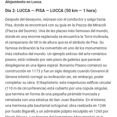
Alojamiento en Lucca.
Día 2: LUCCA — PISA — LUCCA (50 km — 1 hora)
Después del desayuno, reúnase con el conductor y salga hacia
Pisa, donde se encontrará con su guía en la Piazza dei Miracoli
(Piazza del Duomo). Una de las plazas más famosas del mundo,
donde en una enorme explanada se encuentra la Torre Inclinada,
el campanario de 58 m de altura que es el símbolo de Pisa. Su
famosa inclinación la ha convertido en uno de los monumentos
más visitados del mundo. Un ejemplo exitoso del arte románico
pisano, está rodeado por seis pisos de galerías que parecen
desplegarse en una ligera espiral. Bonanno Pisano comenzó su
construcción en 1173 y fue un siglo después cuando Giovanni di
Simone intentó corregir su inclinación sin, sin embargo, poder
completar su obra. El Baptisterio: este majestuoso edificio circular
(110 m de circunferencia) está cubierto por una cúpula singular,
que termina en forma de una pequeña pirámide truncada y
rematada con una estatua de San Juan Bautista. En el interior,
una hermosa pila bautismal octogonal, obra realizada en 1246
por Guido Bigarelli, y un admirable púlpito esculpido en 1260 por
Nicola Pisano. Los frescos del Cementerio Monumental: en la