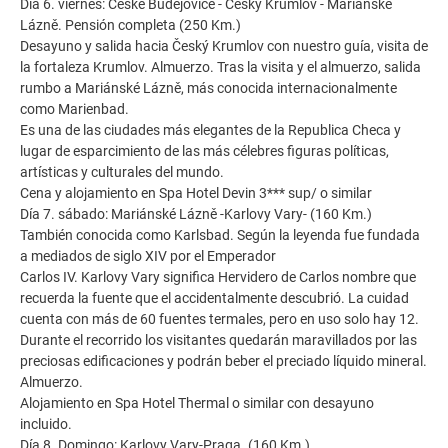
Día 6. viernes: České Budějovice - Český Krumlov - Mariánské
Lázně. Pensión completa (250 Km.)
Desayuno y salida hacia Český Krumlov con nuestro guía, visita de
la fortaleza Krumlov. Almuerzo. Tras la visita y el almuerzo, salida
rumbo a Mariánské Lázně, más conocida internacionalmente
como Marienbad.
Es una de las ciudades más elegantes de la Republica Checa y
lugar de esparcimiento de las más célebres figuras políticas,
artísticas y culturales del mundo.
Cena y alojamiento en Spa Hotel Devin 3*** sup/ o similar
Día 7. sábado: Mariánské Lázně -Karlovy Vary- (160 Km.)
También conocida como Karlsbad. Según la leyenda fue fundada
a mediados de siglo XIV por el Emperador
Carlos IV. Karlovy Vary significa Hervidero de Carlos nombre que
recuerda la fuente que el accidentalmente descubrió. La cuidad
cuenta con más de 60 fuentes termales, pero en uso solo hay 12.
Durante el recorrido los visitantes quedarán maravillados por las
preciosas edificaciones y podrán beber el preciado líquido mineral.
Almuerzo.
Alojamiento en Spa Hotel Thermal o similar con desayuno
incluido.
Día 8. Domingo: Karlovy Vary-Praga. (160 Km.)