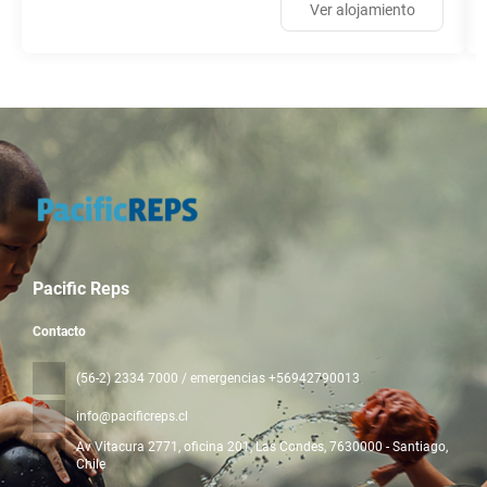
Ver alojamiento
Pacific Reps
Contacto
(56-2) 2334 7000 / emergencias +56942790013
info@pacificreps.cl
Av Vitacura 2771, oficina 201, Las Condes
, 7630000 - Santiago,
Chile