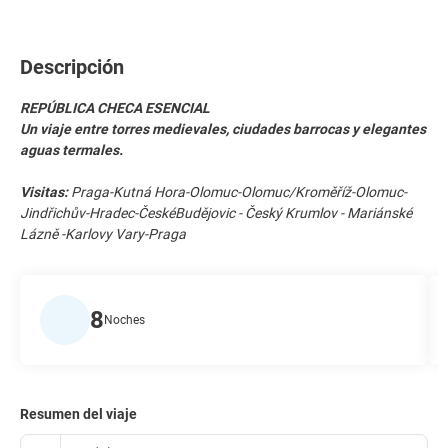
Descripción
REPÚBLICA CHECA ESENCIAL
Un viaje entre torres medievales, ciudades barrocas y elegantes
aguas termales.
Visitas:
Praga-Kutná Hora-Olomuc-Olomuc/Kroměříž-Olomuc-
Jindřichův-Hradec-ČeskéBudějovic - Český Krumlov - Mariánské
Lázně -Karlovy Vary-Praga
8
Noches
Resumen del viaje