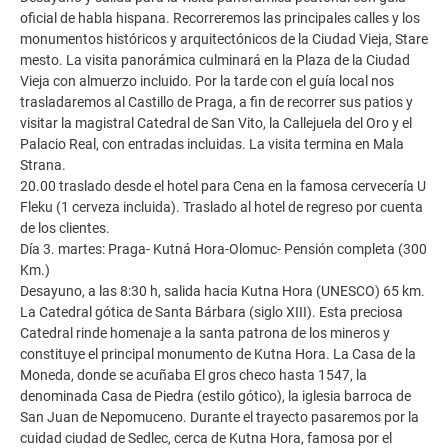
oficial de habla hispana. Recorreremos las principales calles y los
monumentos históricos y arquitectónicos de la Ciudad Vieja, Stare
mesto. La visita panorámica culminará en la Plaza de la Ciudad
Vieja con almuerzo incluido. Por la tarde con el guía local nos
trasladaremos al Castillo de Praga, a fin de recorrer sus patios y
visitar la magistral Catedral de San Vito, la Callejuela del Oro y el
Palacio Real, con entradas incluidas. La visita termina en Mala
Strana.
20.00 traslado desde el hotel para Cena en la famosa cervecería U
Fleku (1 cerveza incluida). Traslado al hotel de regreso por cuenta
de los clientes.
Día 3. martes: Praga- Kutná Hora-Olomuc- Pensión completa (300
Km.)
Desayuno, a las 8:30 h, salida hacia Kutna Hora (UNESCO) 65 km.
La Catedral gótica de Santa Bárbara (siglo XIII). Esta preciosa
Catedral rinde homenaje a la santa patrona de los mineros y
constituye el principal monumento de Kutna Hora. La Casa de la
Moneda, donde se acuñaba El gros checo hasta 1547, la
denominada Casa de Piedra (estilo gótico), la iglesia barroca de
San Juan de Nepomuceno. Durante el trayecto pasaremos por la
cuidad ciudad de Sedlec, cerca de Kutna Hora, famosa por el