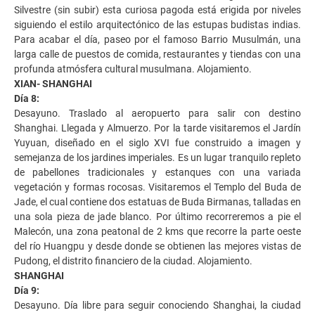
Silvestre (sin subir) esta curiosa pagoda está erigida por niveles
siguiendo el estilo arquitectónico de las estupas budistas indias.
Para acabar el día, paseo por el famoso Barrio Musulmán, una
larga calle de puestos de comida, restaurantes y tiendas con una
profunda atmósfera cultural musulmana. Alojamiento.
XIAN- SHANGHAI
Día 8:
Desayuno. Traslado al aeropuerto para salir con destino
Shanghai. Llegada y Almuerzo. Por la tarde visitaremos el Jardín
Yuyuan, diseñado en el siglo XVI fue construido a imagen y
semejanza de los jardines imperiales. Es un lugar tranquilo repleto
de pabellones tradicionales y estanques con una variada
vegetación y formas rocosas. Visitaremos el Templo del Buda de
Jade, el cual contiene dos estatuas de Buda Birmanas, talladas en
una sola pieza de jade blanco. Por último recorreremos a pie el
Malecón, una zona peatonal de 2 kms que recorre la parte oeste
del río Huangpu y desde donde se obtienen las mejores vistas de
Pudong, el distrito financiero de la ciudad. Alojamiento.
SHANGHAI
Día 9:
Desayuno. Día libre para seguir conociendo Shanghai, la ciudad