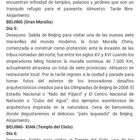
encuentran infinidad de templos, palacios y jardines que son un
tranquilo refugio para el paseante. Almuerzo. Tarde libre.
Alojamiento.
BEIJING (Gran Muralla)
Día 5:
Desayuno. Salida de Beijing para visitar una de las nuevas siete
maravillas del mundo moderno, la Gran Muralla China,
comenzada a construir como protección ante la invasión de las
tribus nómadas del norte, fue entre los siglos XV y XVI cuando los
emperadores Ming hicieron la muralla continua de 7.000 Km,
actualmente atraviesa un total de siete provincias. Almuerzo en
restaurante local. Por la tarde regreso a la ciudad y parada para
tomar fotos del exterior de los innovadores desafíos
arquitectónicos creados para las Olimpiadas de Beijing de 2008: El
Estadio Nacional o “Nido del Pájaro” y El Centro Nacional de
Natación o “Cubo del Agua”, dos ejemplos asombrosos de
arquitectura inspirada en la naturaleza. Cena de bienvenida,
donde degustaremos el delicioso “pato laqueado” de Beijing.
Alojamiento.
BEIJING- XIAN (Templo del Cielo)
Día 6:
Desayuno. Salida para visitar el Templo del Cielo, uno de los