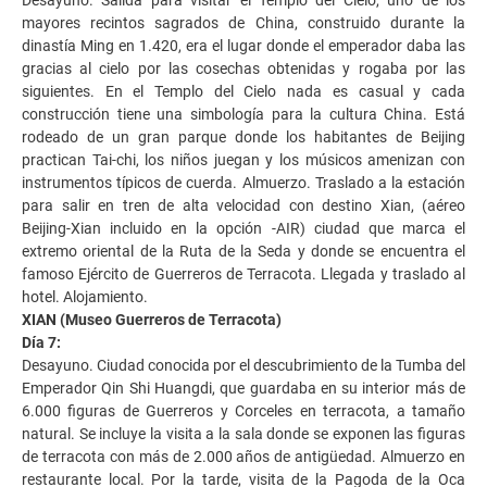
mayores recintos sagrados de China, construido durante la
dinastía Ming en 1.420, era el lugar donde el emperador daba las
gracias al cielo por las cosechas obtenidas y rogaba por las
siguientes. En el Templo del Cielo nada es casual y cada
construcción tiene una simbología para la cultura China. Está
rodeado de un gran parque donde los habitantes de Beijing
practican Tai-chi, los niños juegan y los músicos amenizan con
instrumentos típicos de cuerda. Almuerzo. Traslado a la estación
para salir en tren de alta velocidad con destino Xian, (aéreo
Beijing-Xian incluido en la opción -AIR) ciudad que marca el
extremo oriental de la Ruta de la Seda y donde se encuentra el
famoso Ejército de Guerreros de Terracota. Llegada y traslado al
hotel. Alojamiento.
XIAN (Museo Guerreros de Terracota)
Día 7:
Desayuno. Ciudad conocida por el descubrimiento de la Tumba del
Emperador Qin Shi Huangdi, que guardaba en su interior más de
6.000 figuras de Guerreros y Corceles en terracota, a tamaño
natural. Se incluye la visita a la sala donde se exponen las figuras
de terracota con más de 2.000 años de antigüedad. Almuerzo en
restaurante local. Por la tarde, visita de la Pagoda de la Oca