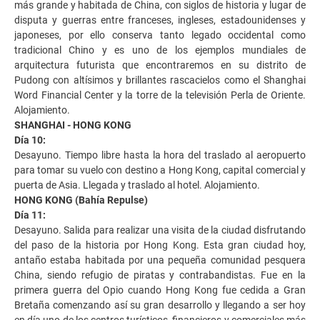
más grande y habitada de China, con siglos de historia y lugar de
disputa y guerras entre franceses, ingleses, estadounidenses y
japoneses, por ello conserva tanto legado occidental como
tradicional Chino y es uno de los ejemplos mundiales de
arquitectura futurista que encontraremos en su distrito de
Pudong con altísimos y brillantes rascacielos como el Shanghai
Word Financial Center y la torre de la televisión Perla de Oriente.
Alojamiento.
SHANGHAI - HONG KONG
Día 10:
Desayuno. Tiempo libre hasta la hora del traslado al aeropuerto
para tomar su vuelo con destino a Hong Kong, capital comercial y
puerta de Asia. Llegada y traslado al hotel. Alojamiento.
HONG KONG (Bahía Repulse)
Día 11:
Desayuno. Salida para realizar una visita de la ciudad disfrutando
del paso de la historia por Hong Kong. Esta gran ciudad hoy,
antaño estaba habitada por una pequeña comunidad pesquera
China, siendo refugio de piratas y contrabandistas. Fue en la
primera guerra del Opio cuando Hong Kong fue cedida a Gran
Bretaña comenzando así su gran desarrollo y llegando a ser hoy
en día uno de los centros turísticos, financieros y comerciales más