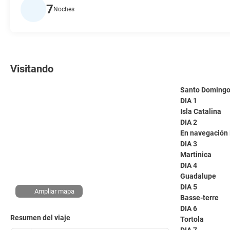
7
Noches
Visitando
Santo Doming
DIA 1
Isla Catalina
DIA 2
En navegación 
DIA 3
Martinica
DIA 4
Guadalupe
DIA 5
Ampliar mapa
Basse-terre
DIA 6
Resumen del viaje
Tortola