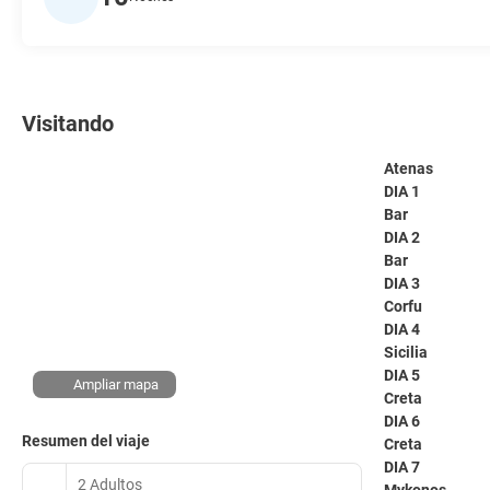
Visitando
Atenas
DIA 1
Bar
DIA 2
Bar
DIA 3
Corfu
DIA 4
Sicilia
DIA 5
Ampliar mapa
Creta
DIA 6
Resumen del viaje
Creta
DIA 7
2 Adultos