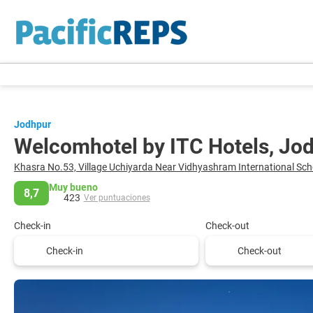
Jodhpur
Welcomhotel by ITC Hotels, Jo
Khasra No.53, Village Uchiyarda Near Vidhyashram International Sc
Muy bueno
8,7
423
Ver puntuaciones
Check-in
Check-out