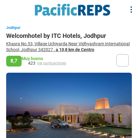
Jodhpur
Welcomhotel by ITC Hotels, Jodhpur
Khasra No.53, Village Uchiyarda Near Vidhyashram International
School, Jodhpur 342027
, a 10,8 km de Centro
Muy bueno
8,7
423
Ver puntuaciones