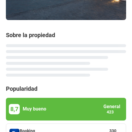
Sobre la propiedad
Popularidad
General
8,7
Muy bueno
423
Booking
330