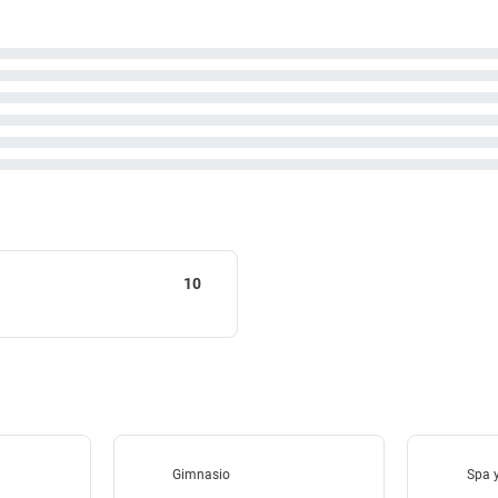
a
10
Gimnasio
Spa y