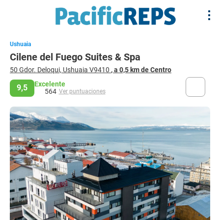
Ushuaia
Cilene del Fuego Suites & Spa
50 Gdor. Deloqui, Ushuaia V9410
, a 0,5 km de Centro
Excelente
9,5
564
Ver puntuaciones