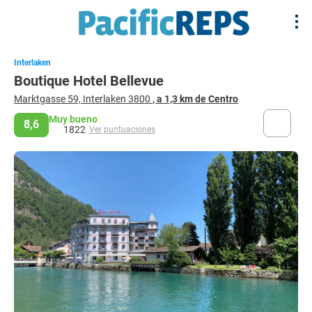
Interlaken
Boutique Hotel Bellevue
Marktgasse 59, Interlaken 3800
, a 1,3 km de Centro
Muy bueno
8,6
1822
Ver puntuaciones