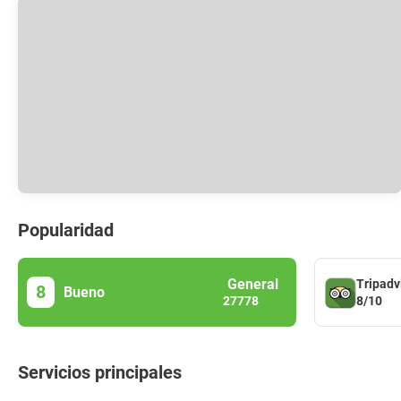
Popularidad
General
Tripadv
8
Bueno
8/10
27778
Servicios principales