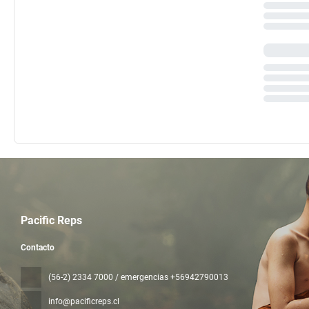
Pacific Reps
Contacto
(56-2) 2334 7000 / emergencias +56942790013
info@pacificreps.cl