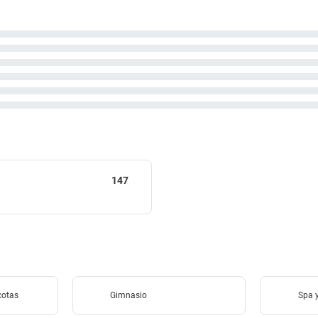
a
147
cotas
Gimnasio
Spa y