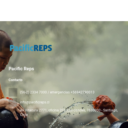
Pacific Reps
Contacto
(56-2) 2334 7000 / emergencias +56942790013
info@pacificreps.cl
Av Vitacura 2771, oficina 201, Las Condes
, 7630000 - Santiago,
Chile