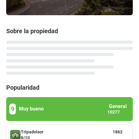
Sobre la propiedad
Popularidad
General
9
Muy bueno
10277
Tripadvisor
1862
8/10