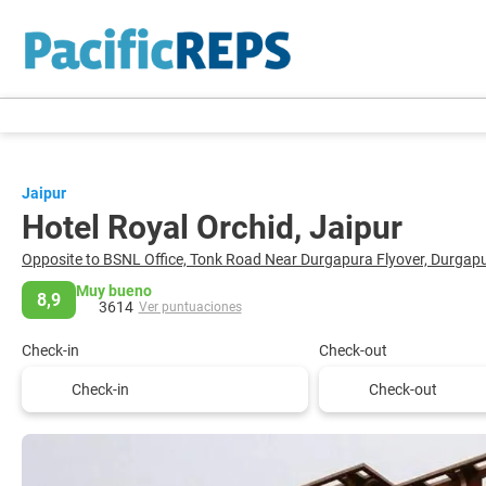
Jaipur
Hotel Royal Orchid, Jaipur
Opposite to BSNL Office, Tonk Road Near Durgapura Flyover, Durgap
Muy bueno
8,9
3614
Ver puntuaciones
Check-in
Check-out