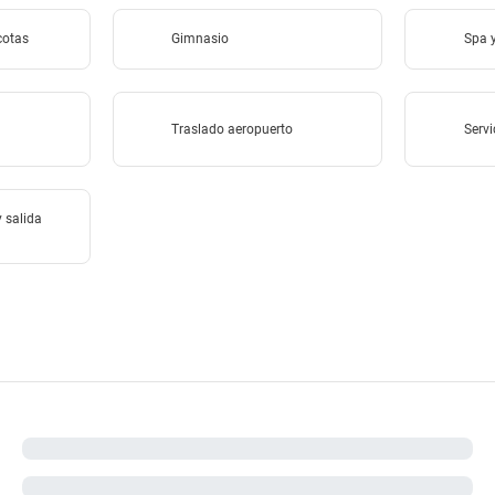
cotas
Gimnasio
Spa y
Traslado aeropuerto
Servi
y salida