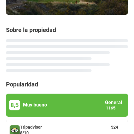
Sobre la propiedad
Popularidad
General
8,5
Muy bueno
1165
Tripadvisor
524
8/10