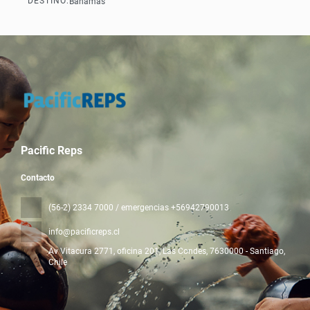
DESTINO:
Bahamas
Ver
Pacific Reps
Contacto
(56-2) 2334 7000 / emergencias +56942790013
info@pacificreps.cl
Av Vitacura 2771, oficina 201, Las Condes
, 7630000 - Santiago,
Chile