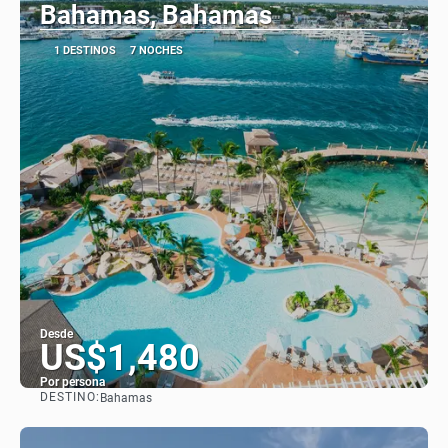
Bahamas, Bahamas
1 DESTINOS
7 NOCHES
Desde
US$1,480
Por persona
DESTINO:
Bahamas
Ver