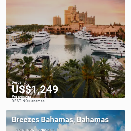
Desde
US$1,249
Por persona
DESTINO:
Bahamas
Ver
Breezes Bahamas, Bahamas
1 DESTINOS
7 NOCHES