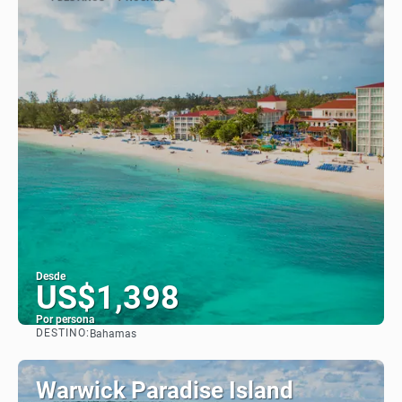
Desde
US$1,398
Por persona
DESTINO:
Bahamas
Ver
Warwick Paradise Island