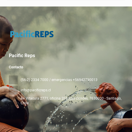
Pacific Reps
Contacto
(56-2) 2334 7000 / emergencias +56942790013
info@pacificreps.cl
Av Vitacura 2771, oficina 201, Las Condes
, 7630000 - Santiago,
Chile