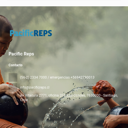
Pacific Reps
Contacto
(56-2) 2334 7000 / emergencias +56942790013
info@pacificreps.cl
Av Vitacura 2771, oficina 201, Las Condes
, 7630000 - Santiago,
Chile