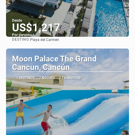
Desde
US$1,217
Por persona
DESTINO:
Playa del Carmen
Ver
Moon Palace The Grand
Cancun, Cancún
1 DESTINOS
7 NOCHES
2 TRANSFERS