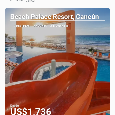
DESTINO:
Cancún
Ver
Beach Palace Resort, Cancún
1 DESTINOS
7 NOCHES
2 TRANSFERS
Desde
US$1,736