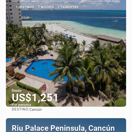
1 DESTINOS
7 NOCHES
2 TRANSFERS
Desde
US$1,251
Por persona
DESTINO:
Cancún
Ver
Riu Palace Peninsula, Cancún