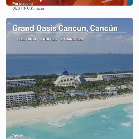
Por persona
DESTINO:
Cancún
Ver
Grand Oasis Cancun, Cancún
1 DESTINOS
7 NOCHES
2 TRANSFERS
Desde