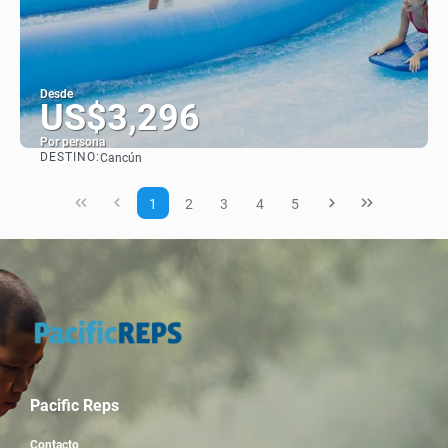
Desde
US$3,296
Por persona
DESTINO:
Cancún
Ver
1
2
3
4
5
Pacific Reps
Contacto