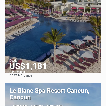
Desde
US$1,181
Por persona
DESTINO:
Cancún
Ver
Le Blanc Spa Resort Cancun,
Cancun
1 DESTINOS
7 NOCHES
2 TRANSFERS