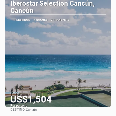
Iberostar Selection Cancún,
Cancún
1 DESTINOS
7 NOCHES
2 TRANSFERS
Desde
US$1,504
Por persona
DESTINO:
Cancún
Ver