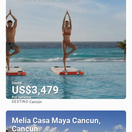
Desde
US$3,479
Por persona
DESTINO:
Cancún
Ver
Melia Casa Maya Cancun,
Cancún