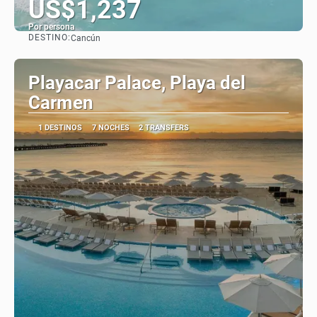
US$1,237
Por persona
DESTINO:
Cancún
Ver
Playacar Palace, Playa del
Carmen
1 DESTINOS
7 NOCHES
2 TRANSFERS