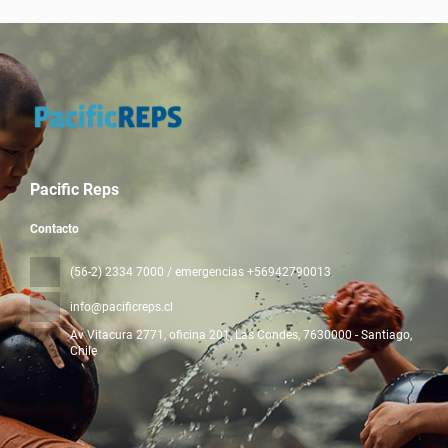
Pacific Reps
Contacto
(56-2) 2334 7000 / emergencias +56942790013
info@pacificreps.cl
Av Vitacura 2771, oficina 201, Las Condes
, 7630000 - Santiago,
Chile