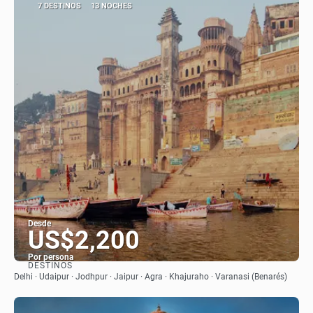
7 DESTINOS
13 NOCHES
Desde
US$2,200
Por persona
DESTINOS
Ver
Delhi · Udaipur · Jodhpur · Jaipur · Agra · Khajuraho · Varanasi (Benarés)