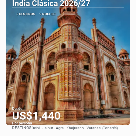
India Clásica 2026/27
5 DESTINOS
9 NOCHES
Desde
US$1,440
Por persona
DESTINOS
Delhi · Jaipur · Agra · Khajuraho · Varanasi (Benarés)
Ver