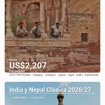
Desde
US$2,207
Por persona
DESTINOS
Delhi · Udaipur · Jodhpur · Jaipur · Agra · Delhi · Katmandú
Ver
India y Nepal Clásica 2026/27
6 DESTINOS
12 NOCHES