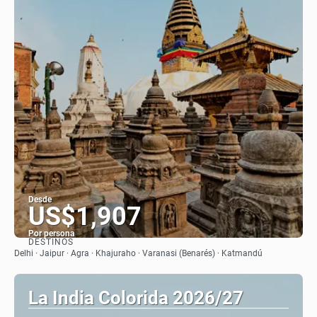
Desde
US$1,907
Por persona
DESTINOS
Ver
Delhi · Jaipur · Agra · Khajuraho · Varanasi (Benarés) · Katmandú
La India Colorida 2026/27