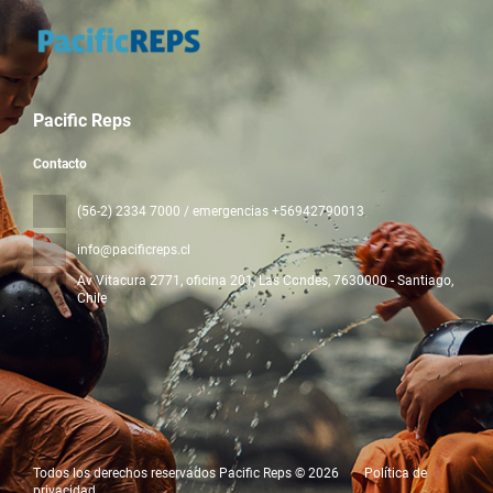
Pacific Reps
Contacto
(56-2) 2334 7000 / emergencias +56942790013
info@pacificreps.cl
Av Vitacura 2771, oficina 201, Las Condes
, 7630000 - Santiago,
Chile
Todos los derechos reservados Pacific Reps © 2026
Política de
privacidad