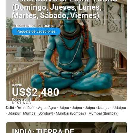
(Domingo, Jueves, Lunes,
Martes, Sábado, Viernes)
5 DESTINOS
9 NOCHES
Paquete de vacaciones
Desde
US$2,480
Por persona
DESTINOS
Ver
Delhi · Delhi · Delhi · Agra · Agra · Jaipur · Jaipur · Jaipur · Udaipur · Udaipur
· Udaipur · Mumbai (Bombay) · Mumbai (Bombay) · Mumbai (Bombay)
INDIA: TIERRA DE