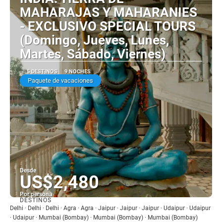
MAHARAJAS Y MAHARANIES
- EXCLUSIVO SPECIAL TOURS
(Domingo, Jueves, Lunes,
Martes, Sábado, Viernes)
5 DESTINOS
9 NOCHES
Paquete de vacaciones
Desde
US$2,480
Por persona
DESTINOS
Ver
Delhi · Delhi · Delhi · Agra · Agra · Jaipur · Jaipur · Jaipur · Udaipur · Udaipur
· Udaipur · Mumbai (Bombay) · Mumbai (Bombay) · Mumbai (Bombay)