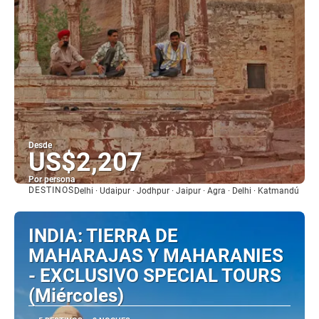
Desde
US$2,207
Por persona
DESTINOS
Delhi · Udaipur · Jodhpur · Jaipur · Agra · Delhi · Katmandú
Ver
INDIA: TIERRA DE
MAHARAJAS Y MAHARANIES
- EXCLUSIVO SPECIAL TOURS
(Miércoles)