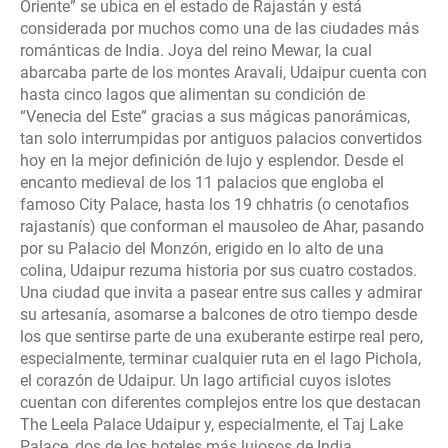
Oriente” se ubica en el estado de Rajastán y está
considerada por muchos como una de las ciudades más
románticas de India. Joya del reino Mewar, la cual
abarcaba parte de los montes Aravali, Udaipur cuenta con
hasta cinco lagos que alimentan su condición de
“Venecia del Este” gracias a sus mágicas panorámicas,
tan solo interrumpidas por antiguos palacios convertidos
hoy en la mejor definición de lujo y esplendor. Desde el
encanto medieval de los 11 palacios que engloba el
famoso City Palace, hasta los 19 chhatris (o cenotafios
rajastanís) que conforman el mausoleo de Ahar, pasando
por su Palacio del Monzón, erigido en lo alto de una
colina, Udaipur rezuma historia por sus cuatro costados.
Una ciudad que invita a pasear entre sus calles y admirar
su artesanía, asomarse a balcones de otro tiempo desde
los que sentirse parte de una exuberante estirpe real pero,
especialmente, terminar cualquier ruta en el lago Pichola,
el corazón de Udaipur. Un lago artificial cuyos islotes
cuentan con diferentes complejos entre los que destacan
The Leela Palace Udaipur y, especialmente, el Taj Lake
Palace, dos de los hoteles más lujosos de India.