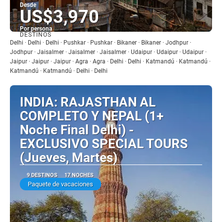
Desde
US$3,970
Por persona
DESTINOS
Ver
Delhi · Delhi · Delhi · Pushkar · Pushkar · Bikaner · Bikaner · Jodhpur ·
Jodhpur · Jaisalmer · Jaisalmer · Jaisalmer · Udaipur · Udaipur · Udaipur ·
Jaipur · Jaipur · Jaipur · Agra · Agra · Delhi · Delhi · Katmandú · Katmandú ·
Katmandú · Katmandú · Delhi · Delhi
INDIA: RAJASTHAN AL
COMPLETO Y NEPAL (1+
Noche Final Delhi) -
EXCLUSIVO SPECIAL TOURS
(Jueves, Martes)
9 DESTINOS
17 NOCHES
Paquete de vacaciones