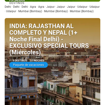
Por persona
DESTINOS
Ver
Delhi · Delhi · Delhi · Agra · Agra · Jaipur · Jaipur · Jaipur · Udaipur · Udaipur
· Udaipur · Mumbai (Bombay) · Mumbai (Bombay) · Mumbai (Bombay)
INDIA: RAJASTHAN AL
COMPLETO Y NEPAL (1+
Noche Final Delhi) -
EXCLUSIVO SPECIAL TOURS
(Miércoles)
9 DESTINOS
17 NOCHES
Paquete de vacaciones