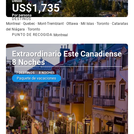
Desde
US$1,735
Por persona
DESTINOS
Ver
Montreal · Quebec · Mont-Tremblant · Ottawa · Mil Islas · Toronto · Cataratas
del Niágara · Toronto
PUNTO DE RECOGIDA:
Montreal
Extraordinario Este Canadiense
8 Noches
7 DESTINOS
8 NOCHES
Paquete de vacaciones