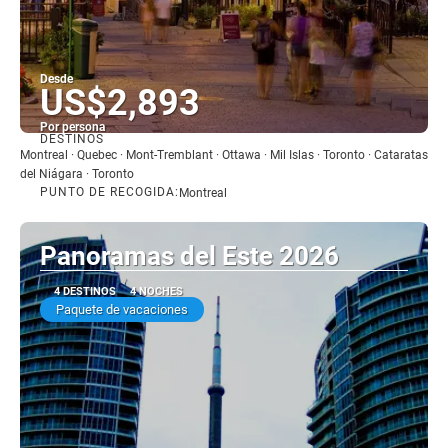
Desde
US$2,893
Por persona
DESTINOS
Ver
Montreal · Quebec · Mont-Tremblant · Ottawa · Mil Islas · Toronto · Cataratas
del Niágara · Toronto
PUNTO DE RECOGIDA:
Montreal
Panoramas del Este 2026
4 DESTINOS
4 NOCHES
Paquete de vacaciones