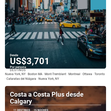
Desde
US$3,701
Por persona
DESTINOS
Ver
Nueva York, NY · Boston MA · Mont-Tremblant · Montreal · Ottawa · Toronto
· Cataratas del Niágara · Nueva York, NY
Costa a Costa Plus desde
Calgary
11 DESTINOS
15 NOCHES