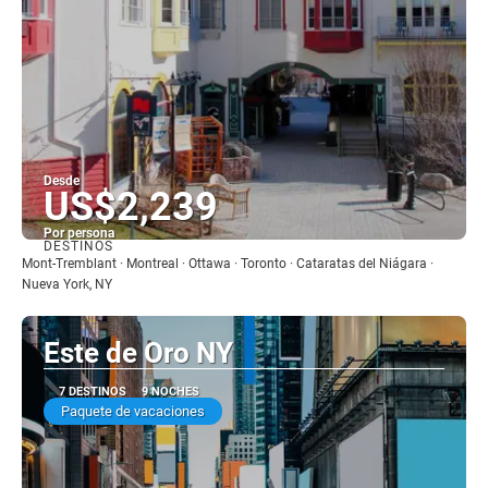
Desde
US$2,239
Por persona
DESTINOS
Ver
Mont-Tremblant · Montreal · Ottawa · Toronto · Cataratas del Niágara ·
Nueva York, NY
Este de Oro NY
7 DESTINOS
9 NOCHES
Paquete de vacaciones