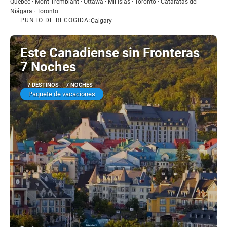
Quebec · Mont-Tremblant · Ottawa · Mil Islas · Toronto · Cataratas del
Niágara · Toronto
PUNTO DE RECOGIDA:
Calgary
Este Canadiense sin Fronteras
7 Noches
7 DESTINOS
7 NOCHES
Paquete de vacaciones