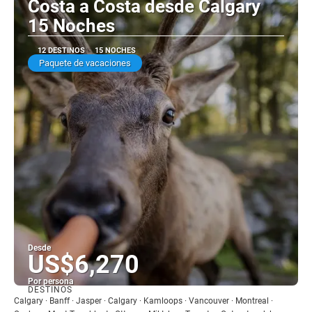
Costa a Costa desde Calgary
15 Noches
12 DESTINOS
15 NOCHES
Paquete de vacaciones
Desde
US$6,270
Por persona
DESTINOS
Ver
Calgary · Banff · Jasper · Calgary · Kamloops · Vancouver · Montreal ·