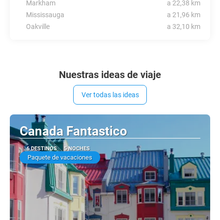
Markham
a 22,38 km
Mississauga
a 21,96 km
Oakville
a 32,10 km
Nuestras ideas de viaje
Ver todas las ideas
Canada Fantastico
6 DESTINOS
5 NOCHES
Paquete de vacaciones