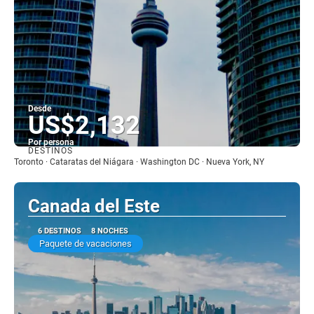
Desde
US$2,132
Por persona
DESTINOS
Ver
Toronto · Cataratas del Niágara · Washington DC · Nueva York, NY
Canada del Este
6 DESTINOS
8 NOCHES
Paquete de vacaciones