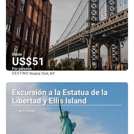
Desde
US$51
Por persona
DESTINO:
Nueva York, NY
Ver
Excursión a la Estatua de la
Libertad y Ellis Island
1 ACTIVIDAD