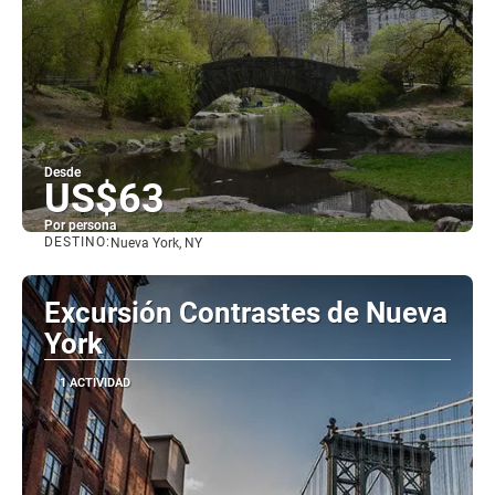
Desde
US$63
Por persona
DESTINO:
Nueva York, NY
Ver
Excursión Contrastes de Nueva
York
1 ACTIVIDAD