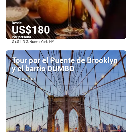
Desde
US$180
Por persona
DESTINO:
Nueva York, NY
Ver
Tour por el Puente de Brooklyn
y el barrio DUMBO
1 ACTIVIDAD