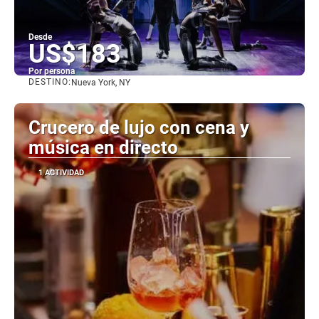
Desde
US$183
Por persona
DESTINO:
Nueva York, NY
Ver
Crucero de lujo con cena y
música en directo
1 ACTIVIDAD