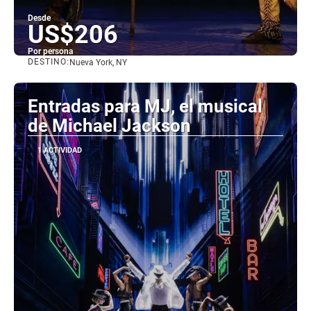
Desde
US$206
Por persona
DESTINO:
Nueva York, NY
Ver
Entradas para MJ, el musical
de Michael Jackson
1 ACTIVIDAD