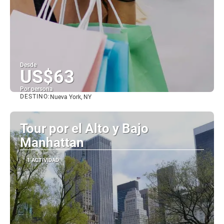
Desde
US$63
Por persona
DESTINO:
Nueva York, NY
Ver
Tour por el Alto y Bajo
Manhattan
1 ACTIVIDAD