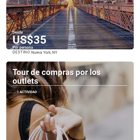
Desde
US$35
Por persona
DESTINO:
Nueva York, NY
Ver
Tour de compras por los
outlets
1 ACTIVIDAD