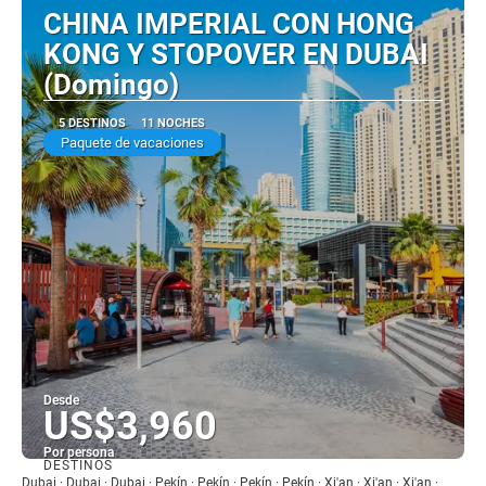
CHINA IMPERIAL CON HONG
KONG Y STOPOVER EN DUBAI
(Domingo)
5 DESTINOS
11 NOCHES
Paquete de vacaciones
Desde
US$3,960
Por persona
DESTINOS
Ver
Dubai · Dubai · Dubai · Pekín · Pekín · Pekín · Pekín · Xi'an · Xi'an · Xi'an ·