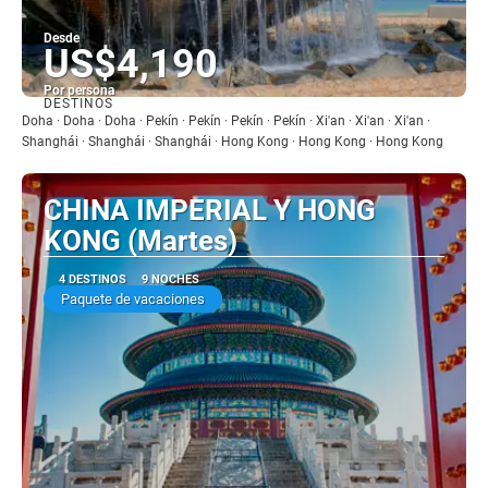
Desde
US$4,190
Por persona
DESTINOS
Ver
Doha · Doha · Doha · Pekín · Pekín · Pekín · Pekín · Xi'an · Xi'an · Xi'an ·
Shanghái · Shanghái · Shanghái · Hong Kong · Hong Kong · Hong Kong
CHINA IMPERIAL Y HONG
KONG (Martes)
4 DESTINOS
9 NOCHES
Paquete de vacaciones