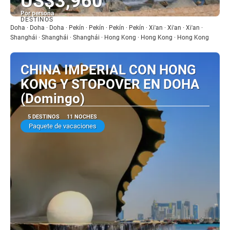
US$3,960
Por persona
DESTINOS
Ver
Doha · Doha · Doha · Pekín · Pekín · Pekín · Pekín · Xi'an · Xi'an · Xi'an ·
Shanghái · Shanghái · Shanghái · Hong Kong · Hong Kong · Hong Kong
CHINA IMPERIAL CON HONG
KONG Y STOPOVER EN DOHA
(Domingo)
5 DESTINOS
11 NOCHES
Paquete de vacaciones