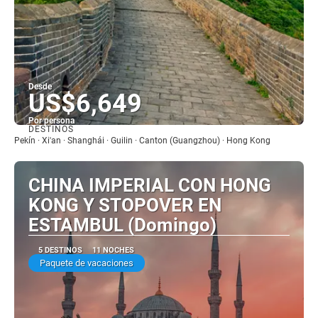
Desde
US$6,649
Por persona
DESTINOS
Ver
Pekín · Xi'an · Shanghái · Guilin · Canton (Guangzhou) · Hong Kong
CHINA IMPERIAL CON HONG
KONG Y STOPOVER EN
ESTAMBUL (Domingo)
5 DESTINOS
11 NOCHES
Paquete de vacaciones