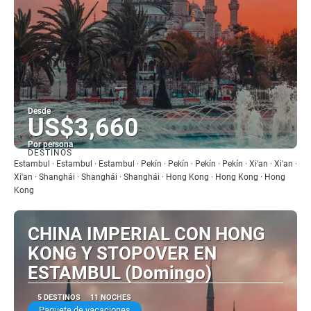
Desde
US$3,660
Por persona
DESTINOS
Ver
Estambul · Estambul · Estambul · Pekín · Pekín · Pekín · Pekín · Xi'an · Xi'an ·
Xi'an · Shanghái · Shanghái · Shanghái · Hong Kong · Hong Kong · Hong
Kong
CHINA IMPERIAL CON HONG
KONG Y STOPOVER EN
ESTAMBUL (Domingo)
5 DESTINOS
11 NOCHES
Paquete de vacaciones